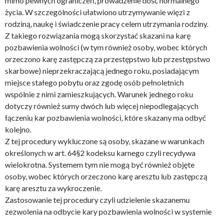
mimo pewnych ograniczeń, prowadzenie dość normalnego
życia. W szczególności ułatwiono utrzymywanie więzi z
rodziną, naukę i świadczenie pracy celem utrzymania rodziny.
Z takiego rozwiązania mogą skorzystać skazani na karę
pozbawienia wolności (w tym również osoby, wobec których
orzeczono karę zastępczą za przestępstwo lub przestępstwo
skarbowe) nieprzekraczającą jednego roku, posiadającym
miejsce stałego pobytu oraz zgodę osób pełnoletnich
wspólnie z nimi zamieszkujących. Warunek jednego roku
dotyczy również sumy dwóch lub więcej niepodlegających
łączeniu kar pozbawienia wolności, które skazany ma odbyć
kolejno.
Z tej procedury wykluczone są osoby, skazane w warunkach
określonych w art. 64§2 kodeksu karnego czyli recydywa
wielokrotna. Systemem tym nie mogą być również objęte
osoby, wobec których orzeczono karę aresztu lub zastępczą
karę aresztu za wykroczenie.
Zastosowanie tej procedury czyli udzielenie skazanemu
zezwolenia na odbycie kary pozbawienia wolności w systemie