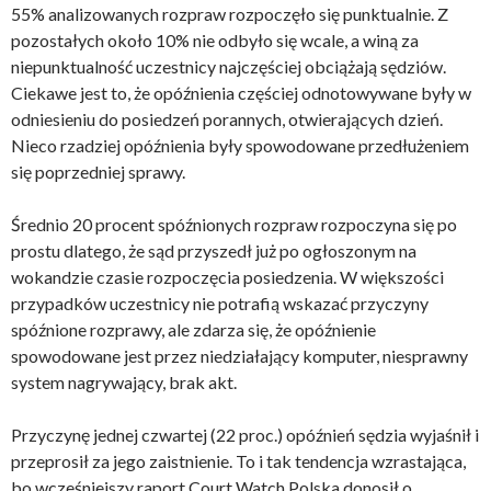
55% analizowanych rozpraw rozpoczęło się punktualnie. Z
pozostałych około 10% nie odbyło się wcale, a winą za
niepunktualność uczestnicy najczęściej obciążają sędziów.
Ciekawe jest to, że opóźnienia częściej odnotowywane były w
odniesieniu do posiedzeń porannych, otwierających dzień.
Nieco rzadziej opóźnienia były spowodowane przedłużeniem
się poprzedniej sprawy.
Średnio 20 procent spóźnionych rozpraw rozpoczyna się po
prostu dlatego, że sąd przyszedł już po ogłoszonym na
wokandzie czasie rozpoczęcia posiedzenia. W większości
przypadków uczestnicy nie potrafią wskazać przyczyny
spóźnione rozprawy, ale zdarza się, że opóźnienie
spowodowane jest przez niedziałający komputer, niesprawny
system nagrywający, brak akt.
Przyczynę jednej czwartej (22 proc.) opóźnień sędzia wyjaśnił i
przeprosił za jego zaistnienie. To i tak tendencja wzrastająca,
bo wcześniejszy raport Court Watch Polska donosił o