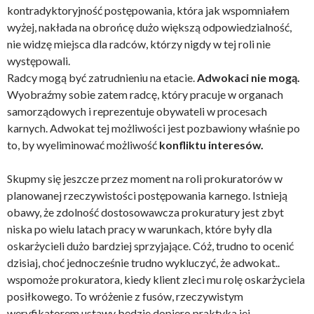
kontradyktoryjność postępowania, która jak wspomniałem
wyżej, nakłada na obrońcę dużo większą odpowiedzialność,
nie widzę miejsca dla radców, którzy nigdy w tej roli nie
występowali.
Radcy mogą być zatrudnieniu na etacie.
Adwokaci nie mogą.
Wyobraźmy sobie zatem radcę, który pracuje w organach
samorządowych i reprezentuje obywateli w procesach
karnych. Adwokat tej możliwości jest pozbawiony właśnie po
to, by wyeliminować możliwość
konfliktu interesów.
Skupmy się jeszcze przez moment na roli prokuratorów w
planowanej rzeczywistości postępowania karnego. Istnieją
obawy, że zdolność dostosowawcza prokuratury jest zbyt
niska po wielu latach pracy w warunkach, które były dla
oskarżycieli dużo bardziej sprzyjające. Cóż, trudno to ocenić
dzisiaj, choć jednocześnie trudno wykluczyć, że adwokat..
wspomoże prokuratora, kiedy klient zleci mu rolę oskarżyciela
posiłkowego. To wróżenie z fusów, rzeczywistym
weryfikatorem ustawy będzie dopiero praktyka jej