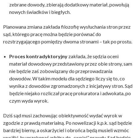
zebrane dowody, zbierają dodatkowy materiał, powołują
nowych świadków i biegłych.
Planowana zmiana zakłada filozofię wysłuchania stron przez
sąd, którego pracę można będzie porównać do
rozstrzygającego pomiędzy dwoma stronami – tak po prostu.
Proces kontradyktoryjny
zakłada, że sędzia oceni
materiał dowodowy przedstawiony przez obie strony, sam
nie będzie zaś zobowiązany do przeprowadzania
dowodów. W takim modelu dla sędziego liczy się to, co
wynika z dowodów zgromadzonych z inicjatywy stron. Sąd
będzie niejako rozliczał pracę prokuratora i adwokata, po
czym wyda wyrok.
Dziś sąd musi zachowując obiektywność wydać wyrok w
zgodzie z prawdą materialną. Po nowelizacji k.p.k. sąd będzie
bardziej bierny, a oskarżyciel i obrońca będą musieli wzmóc
wysiłki, by przekonać arbitra do „swojej” prawdy. Sąd będzie