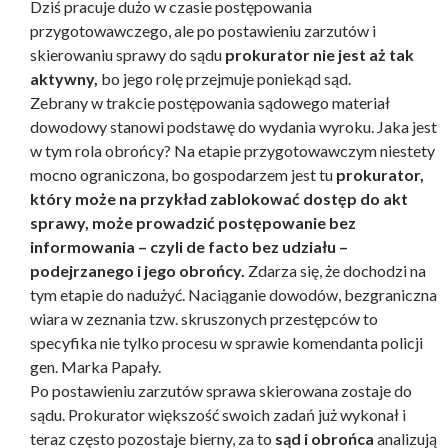
Dziś pracuje dużo w czasie postępowania
przygotowawczego, ale po postawieniu zarzutów i
skierowaniu sprawy do sądu
prokurator nie jest aż tak
aktywny,
bo jego rolę przejmuje poniekąd sąd.
Zebrany w trakcie postępowania sądowego materiał
dowodowy stanowi podstawę do wydania wyroku. Jaka jest
w tym rola obrońcy? Na etapie przygotowawczym niestety
mocno ograniczona, bo gospodarzem jest tu
prokurator,
który może na przykład zablokować dostęp do akt
sprawy, może prowadzić postępowanie bez
informowania – czyli de facto bez udziału –
podejrzanego i jego obrońcy.
Zdarza się, że dochodzi na
tym etapie do nadużyć. Naciąganie dowodów, bezgraniczna
wiara w zeznania tzw. skruszonych przestępców to
specyfika nie tylko procesu w sprawie komendanta policji
gen. Marka Papały.
Po postawieniu zarzutów sprawa skierowana zostaje do
sądu. Prokurator większość swoich zadań już wykonał i
teraz często pozostaje bierny, za to
sąd i obrońca
analizują