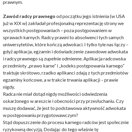
prawnym.
Zawód radcy prawnego
od początku jego istnienia (w USA
już w XIX w) zakładał profesjonalną reprezentację strony we
wszystkich postępowaniach – poza postępowaniem w
sprawach karnych. Radcy prawni to absolwenci tych samych
uniwersytetów, które kończą adwokaci. I tylko tyle nas łączy –
gdyż aplikacja, egzamin i doświadczenie zawodowe adwokata
i radcy prawnego są zupełnie odmienne. Aplikacja radcowska
przedmioty „prawo karne” i „kodeks postępowania karnego”
traktuje skrótowo, rzadko aplikanci zdają z tych przedmiotów
egzaminy końcowe, a w trakcie trwania aplikacji – prawie
nigdy.
Radca nie miał dotąd nigdy możliwości odwiedzenia
oskarżonego w areszcie i obecności przy przesłuchaniu. Czy
muszę dodawać, że jest to podstawowa aktywność adwokata
w postępowaniu przygotowawczym?
Stąd dopuszczenie do procesu karnego radców jest społecznie
ryzykowną decyzją. Dodając do tego właśnie tę