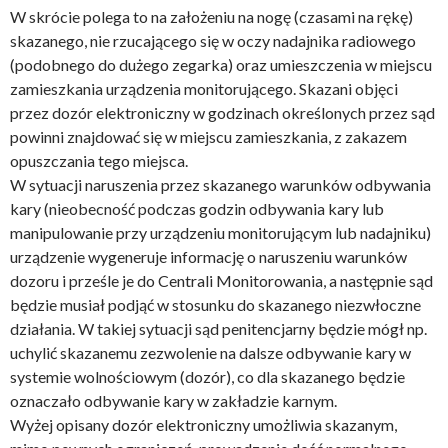
W skrócie polega to na założeniu na nogę (czasami na rękę)
skazanego, nie rzucającego się w oczy nadajnika radiowego
(podobnego do dużego zegarka) oraz umieszczenia w miejscu
zamieszkania urządzenia monitorującego. Skazani objęci
przez dozór elektroniczny w godzinach określonych przez sąd
powinni znajdować się w miejscu zamieszkania, z zakazem
opuszczania tego miejsca.
W sytuacji naruszenia przez skazanego warunków odbywania
kary (nieobecność podczas godzin odbywania kary lub
manipulowanie przy urządzeniu monitorującym lub nadajniku)
urządzenie wygeneruje informację o naruszeniu warunków
dozoru i prześle je do Centrali Monitorowania, a następnie sąd
będzie musiał podjąć w stosunku do skazanego niezwłoczne
działania. W takiej sytuacji sąd penitencjarny będzie mógł np.
uchylić skazanemu zezwolenie na dalsze odbywanie kary w
systemie wolnościowym (dozór), co dla skazanego będzie
oznaczało odbywanie kary w zakładzie karnym.
Wyżej opisany dozór elektroniczny umożliwia skazanym,