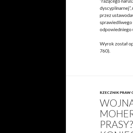
“rażącego narus
dyscyplinarnej”
przez ustawodaw
sprawiedliwego 
odpowiedniego 
Wyrok został op
760).
RZECZNIK PRAW 
WOJNA
MOHER
PRASY?