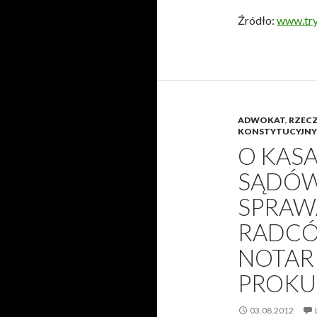
Źródło:
www.try
ADWOKAT
,
RZECZ
KONSTYTUCYJNY
O KAS
SĄDÓW
SPRAW
RADCÓ
NOTARI
PROKU
03.08.2012