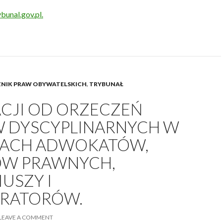
bunal.gov.pl.
NIK PRAW OBYWATELSKICH
,
TRYBUNAŁ
ACJI OD ORZECZEŃ
 DYSCYPLINARNYCH W
ACH ADWOKATÓW,
W PRAWNYCH,
USZY I
RATORÓW.
LEAVE A COMMENT