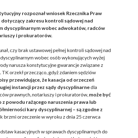
tytucyjny rozpoznał wniosek Rzecznika Praw
dotyczący zakresu kontroli sądowej nad
m dyscyplinarnym wobec adwokatów, radców
riuszy i prokuratorów.
nał, czy brak ustawowej pełnej kontroli sądowej nad
dyscyplinarnym wobec osób wykonujących wyżej
dy narusza konstytucyjne gwarancje związane z
 TK orzekł przecząco, gdyż zdaniem sędziów
pisy przewidujące, że kasacja od orzeczeń
giej instancji przez sądy dyscyplinarne
dla
ów prawnych, notariuszy i prokuratorów,
może być
o z powodu rażącego naruszenia prawa lub
ółmierności kary dyscyplinarnej – są zgodne z
k brzmi orzeczenie w wyroku z dnia 25 czerwca
dstaw kasacyjnych w sprawach dyscyplinarnych do