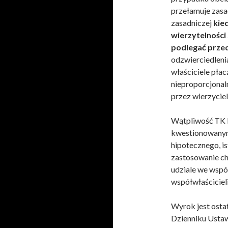
przełamuje zasa
zasadniczej
kie
wierzytelności
podlegać prze
odzwierciedleni
właściciele płac
nieproporcjonal
przez wierzyciel
Wątpliwość TK 
kwestionowanym 
hipotecznego, i
zastosowanie ch
udziale we wspó
współwłaścicieli
Wyrok jest osta
Dzienniku Usta