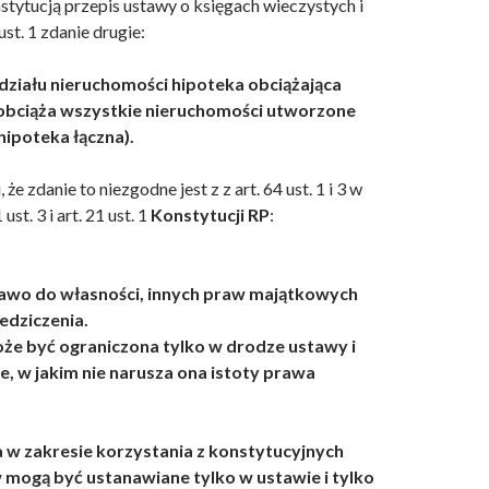
stytucją przepis ustawy o księgach wieczystych i
ust. 1 zdanie drugie:
odziału nieruchomości hipoteka obciążająca
obciąża wszystkie nieruchomości utworzone
hipoteka łączna).
 że zdanie to niezgodne jest z z art. 64 ust. 1 i 3 w
ust. 3 i art. 21 ust. 1
Konstytucji RP
:
rawo do własności, innych praw majątkowych
edziczenia.
że być ograniczona tylko w drodze ustawy i
e, w jakim nie narusza ona istoty prawa
a w zakresie korzystania z konstytucyjnych
w mogą być ustanawiane tylko w ustawie i tylko