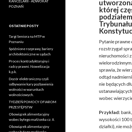
utworzona
KANCELARII - ADWOKAT
POZNAŃ
której cz
podziałem
Trybunału
OSTATNIE POSTY
Konstytucj
Targi Seniora na MTP w
Pytanie prawne 
Poznaniu
rozstrzygał spr
Spóźnione rozprawy, bariery
architektoniczne w sądach
nieruchomości 
Proces kontradyktoryjny i
wielorodzinnym,
radcy prawni. Nowelizacja
sprawia, że wier
k.p.k.
odtąd nadmierni
Dozór elektroniczny czyli
nie będących dł
odbywanie kary pozbawienia
wolności w warunkach
ustanawiających
wolnościowych.
wobec wierzycie
TYDZIEŃ POMOCY OFIAROM
PRZESTĘPSTW
Przykład:
bank,
Obowiązek alimentacyjny
wysokości 100 ty
wobec byłego małżonka cz. II.
działki), nie mo
Obowiązek alimentacyjny
wobec byłego małżonka