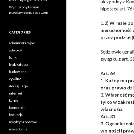
niezgodny z Kon
Wydłużony termin
hipotece art. 76 
przedawnienia roszczeń
1.2) W razie p
nieruchomość 
CATEGORIES
przez podział (
administracyjne
adwokat
Sędziowie uznali,
bank
związku z art. 31 
brak kategorii
budowlane
Art. 64.
cywilne
1. Każdy ma p
deregulacja
oraz prawo dzi
internet
3. Własność mo
karne
tylko w zakresi
komornik
własności.
korupcja
Art. 31.
międzynarodowe
3. Ograniczeni
mieszkanie
wolności i pra