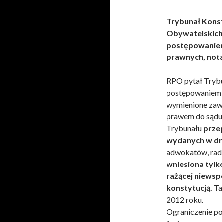
Trybunał Kons
Obywatelskich 
postępowanie
prawnych, nota
RPO pytał Trybu
postępowaniem 
wymienione zawo
prawem do sądu.
Trybunału
prze
wydanych w dru
adwokatów, radc
wniesiona tylk
rażącej niewsp
konstytucją.
Ta
2012 roku.
Ograniczenie po