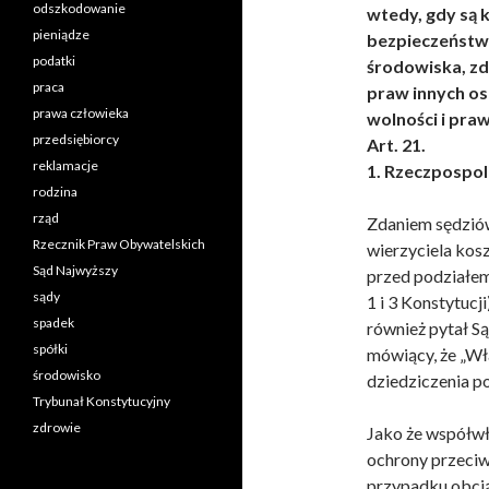
odszkodowanie
wtedy, gdy są 
pieniądze
bezpieczeństwa
podatki
środowiska, zdr
praca
praw innych os
prawa człowieka
wolności i praw
przedsiębiorcy
Art. 21.
reklamacje
1. Rzeczpospol
rodzina
rząd
Zdaniem sędzió
Rzecznik Praw Obywatelskich
wierzyciela kos
Sąd Najwyższy
przed podziałem 
sądy
1 i 3 Konstytucj
spadek
również pytał Są
spółki
mówiący, że „Wł
środowisko
dziedziczenia po
Trybunał Konstytucyjny
zdrowie
Jako że współwł
ochrony przeciw
przypadku obcią