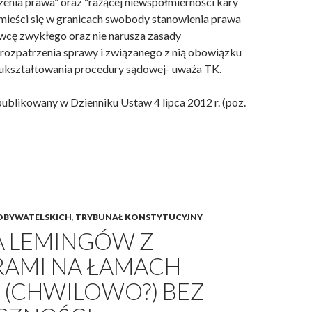
zenia prawa” oraz “rażącej niewspółmierności kary
, mieści się w granicach swobody stanowienia prawa
cę zwykłego oraz nie narusza zasady
rozpatrzenia sprawy i związanego z nią obowiązku
ukształtowania procedury sądowej- uważa TK.
ublikowany w Dzienniku Ustaw 4 lipca 2012 r. (poz.
OBYWATELSKICH
,
TRYBUNAŁ KONSTYTUCYJNY
 LEMINGÓW Z
AMI NA ŁAMACH
 (CHWILOWO?) BEZ