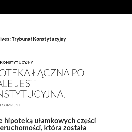
ives: Trybunał Konstytucyjny
 KONSTYTUCYJNY
POTEKA ŁĄCZNA PO
LE JEST
NSTYTUCYJNA.
1 COMMENT
e hipoteką ułamkowych części
ieruchomości, która została