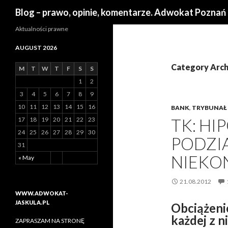
Search
Blog – prawo, opinie, komentarze. Adwokat Poznań
Aktualności prawne
AUGUST 2026
Category Arch
M
T
W
T
F
S
S
1
2
3
4
5
6
7
8
9
10
11
12
13
14
15
16
BANK
,
TRYBUNAŁ
TK: HI
17
18
19
20
21
22
23
24
25
26
27
28
29
30
PODZIA
31
NIEKO
« May
21.08.2012
WWW.ADWOKAT-
JASKULA.PL
Obciążeni
każdej z n
ZAPRASZAM NA STRONĘ