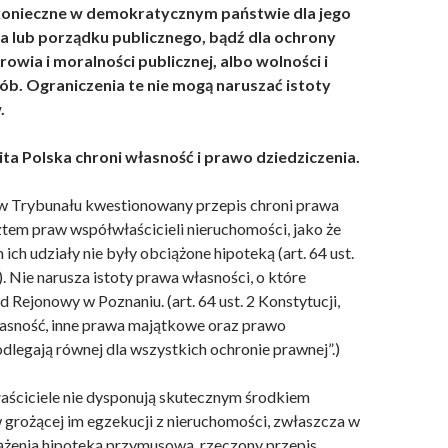
konieczne w demokratycznym państwie dla jego
 lub porządku publicznego, bądź dla ochrony
owia i moralności publicznej, albo wolności i
ób. Ograniczenia te nie mogą naruszać istoty
.
ita Polska chroni własność i prawo dziedziczenia.
w Trybunału kwestionowany przepis chroni prawa
ztem praw współwłaścicieli nieruchomości, jako że
ich udziały nie były obciążone hipoteką (art. 64 ust.
i). Nie narusza istoty prawa własności, o które
d Rejonowy w Poznaniu. (art. 64 ust. 2 Konstytucji,
asność, inne prawa majątkowe oraz prawo
dlegają równej dla wszystkich ochronie prawnej”.)
aściciele nie dysponują skutecznym środkiem
 grożącej im egzekucji z nieruchomości, zwłaszcza w
żenia hipoteką przymusową, rzeczony przepis