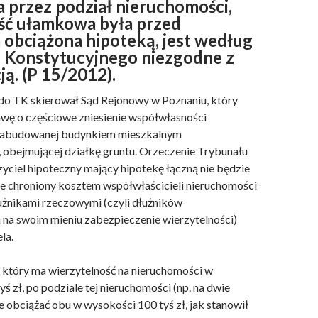
 przez podział nieruchomości,
ęść ułamkowa była przed
 obciążona hipoteką, jest według
 Konstytucyjnego niezgodne z
ą. (P 15/2012).
do TK skierował Sąd Rejonowy w Poznaniu, który
awę o częściowe zniesienie współwłasności
zabudowanej budynkiem mieszkalnym
 obejmującej działkę gruntu. Orzeczenie Trybunału
zyciel hipoteczny mający hipotekę łączną nie będzie
e chroniony kosztem współwłaścicieli nieruchomości
użnikami rzeczowymi (czyli dłużników
 na swoim mieniu zabezpieczenie wierzytelności)
la.
 który ma wierzytelność na nieruchomości w
ś zł, po podziale tej nieruchomości (np. na dwie
że obciążać obu w wysokości 100 tyś zł, jak stanowił