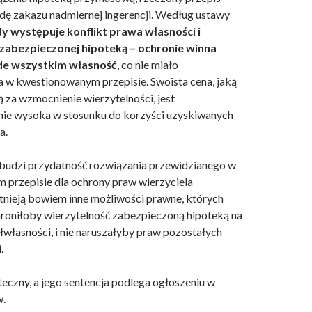
dę zakazu nadmiernej ingerencji. Według ustawy
dy występuje konflikt prawa własności i
 zabezpieczonej hipoteką – ochronie winna
de wszystkim własność
, co nie miało
a w kwestionowanym przepisie. Swoista cena, jaką
ą za wzmocnienie wierzytelności, jest
nie wysoka w stosunku do korzyści uzyskiwanych
a.
budzi przydatność rozwiązania przewidzianego w
przepisie dla ochrony praw wierzyciela
stnieją bowiem inne możliwości prawne, których
roniłoby wierzytelność zabezpieczoną hipoteką na
łwłasności, i nie naruszałyby praw pozostałych
.
teczny, a jego sentencja podlega ogłoszeniu w
w.