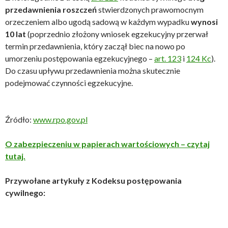
przedawnienia roszczeń
stwierdzonych prawomocnym
orzeczeniem albo ugodą sadową w każdym wypadku
wynosi
10 lat
(poprzednio złożony wniosek egzekucyjny przerwał
termin przedawnienia, który zaczął biec na nowo po
umorzeniu postępowania egzekucyjnego –
art. 123
i
124 Kc
).
Do czasu upływu przedawnienia można skutecznie
podejmować czynności egzekucyjne.
Źródło:
www.rpo.gov.pl
O zabezpieczeniu w papierach war­toś­cio­wych – czytaj
tutaj.
Przywołane artykuły z Kodeksu postępowania
cywilnego: