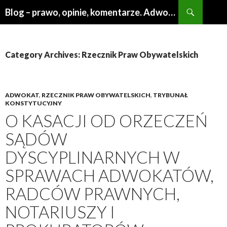
Search
Blog – prawo, opinie, komentarze. Adwokat Poznań
SKIP
TO
CONTENT
Category Archives: Rzecznik Praw Obywatelskich
ADWOKAT
,
RZECZNIK PRAW OBYWATELSKICH
,
TRYBUNAŁ
KONSTYTUCYJNY
O KASACJI OD ORZECZEŃ
SĄDÓW
DYSCYPLINARNYCH W
SPRAWACH ADWOKATÓW,
RADCÓW PRAWNYCH,
NOTARIUSZY I