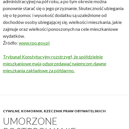
administracyjnej na pół roku, a po tym okresie można
ponownie starać się o jego przyznanie. Skuteczność ubiegania
się o tę pomoc i wysokość dodatku są uzależnione od
dochodów osoby ubiegającej się, wielkości mieszkania, jakie
zajmuje oraz wielkości ponoszonych na cele mieszkaniowe
wydatków.
Źródło:
www.rpo.gov.pl
Trybunał Konstytucyjny rozstrzygł, że spół­dziel­nie
mieszkaniowe mają odsprzedawać najemcom dawne
mieszkania zak­ła­do­we za półdarmo.
CYWILNE
,
KOMORNIK
,
RZECZNIK PRAW OBYWATELSKICH
UMORZONE