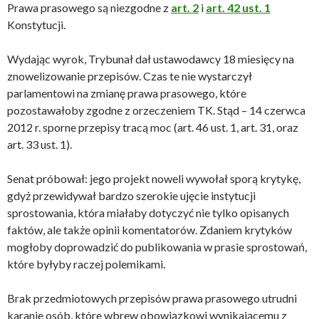
Prawa prasowego są niezgodne z
art. 2
i
art. 42 ust. 1
Konstytucji.
Wydając wyrok, Trybunał dał ustawodawcy 18 miesięcy na
znowelizowanie przepisów. Czas te nie wystarczył
parlamentowi na zmianę prawa prasowego, które
pozostawałoby zgodne z orzeczeniem TK. Stąd – 14 czerwca
2012 r. sporne przepisy tracą moc (art. 46 ust. 1, art. 31, oraz
art. 33 ust. 1).
Senat próbował: jego projekt noweli wywołał sporą krytykę,
gdyż przewidywał bardzo szerokie ujęcie instytucji
sprostowania, która miałaby dotyczyć nie tylko opisanych
faktów, ale także opinii komentatorów. Zdaniem krytyków
mogłoby doprowadzić do publikowania w prasie sprostowań,
które byłyby raczej polemikami.
Brak przedmiotowych przepisów prawa prasowego utrudni
karanie osób, które wbrew obowiązkowi wynikającemu z