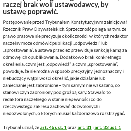
raczej brak woli ustawodawcy, by
ustawę poprawić.
Postępowanie przed Trybunałem Konstytucyjnym zainicjował
Rzecznik Praw Obywatelskich. Sprzeczność polega na tym, że
prawo prasowe nie precyzuje okoliczności, w których redaktor
naczelny może odmówić publikacji „odpowiedzi” lub
„sprostowania”, a ustawa przecież przewiduje sankcję karną za
odmowę ich opublikowania. Dodatkowo brak konkretnego
określenia, czym jest „odpowiedź”, a czym „sprostowanie”,
powoduje, że nie można w sposób precyzyjny, jednoznaczny i
niebudzący wątpliwości określić, jakie działanie lub
zaniechanie jest zabronione – tym samym nie wskazano, co
stanowi czyn zabroniony pod groźbą kary. Stawiało to
redaktora naczelnego w stanie niepewności co do
rzeczywistego zakresu zachowań dozwolonych i
niedozwolonych, o których musiał każdorazowo rozstrzygać.
Trybunał uznał, że
art. 46 ust. 1
oraz
art. 31
i
art. 33 ust. 1