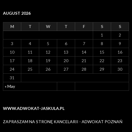
AUGUST 2026
M
T
W
T
F
S
S
1
2
3
4
5
6
7
8
9
10
11
12
13
14
15
16
17
18
19
20
21
22
23
24
25
26
27
28
29
30
31
« May
WWW.ADWOKAT-JASKULA.PL
ZAPRASZAM NA STRONĘ KANCELARII - ADWOKAT POZNAŃ