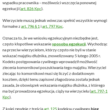
wypadku pra­cow­ni­ka – możliwości wszczęcia ponownej
egzekucji (
art. 826 Kpc
).
Wierzyciele muszą jednak wówczas spełnić wszystkie wymogi
formalne z
art. 796 § 1
i
art. 797 Kpc
.
Oznacza to, że we wniosku egzekucyjnym niezbędne jest,
często kłopotliwe wskazanie
sposobu egzekucji
.
Wychodząc
na przeciw wierzycielom, którzy często nie byli w stanie
wskazać majątku dłużnika, znowelizowany 5 lutego 2005 r.
Kodeks postępowania cywilnego wpro­wadził możliwość
zlecenia komornikowi poszukiwania tego majątku. Wierzyciel
zlecając to komornikowi musi się liczyć z dodatkowym
kosztem, dzięki temu zapisowi złagodzona została jednak
zasada, że obowiązek wskazania majątku dłużnika, z którego
ma być prowadzona egzekucja, ciąży na wierzycielu (
art. 797-1
Kpc
).
Z kolei zgodnie z treścią
art. 125
kodeksu cywilnego
bieg