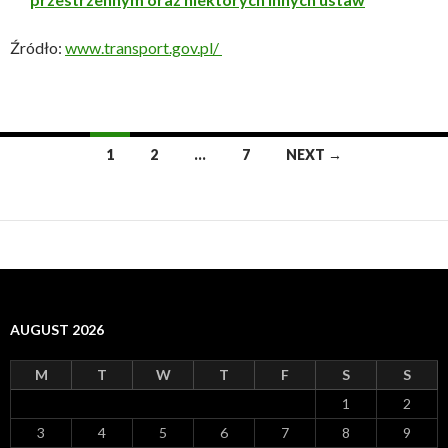
Źródło:
www.transport.gov.pl/
1
2
…
7
NEXT →
Posts
navigation
AUGUST 2026
M
T
W
T
F
S
S
1
2
3
4
5
6
7
8
9