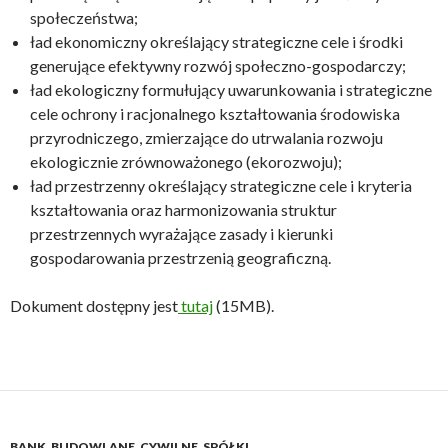
społeczeństwa;
ład ekonomiczny określający strategiczne cele i środki
generujące efektywny rozwój społeczno-gospodarczy;
ład ekologiczny formułujący uwarunkowania i strategiczne
cele ochrony i racjonalnego kształtowania środowiska
przyrodniczego, zmierzające do utrwalania rozwoju
ekologicznie zrównoważonego (ekorozwoju);
ład przestrzenny określający strategiczne cele i kryteria
kształtowania oraz harmonizowania struktur
przestrzennych wyrażające zasady i kierunki
gospodarowania przestrzenią geograficzną.
Dokument dostępny jest
tutaj
(15MB).
BANK
,
BUDOWLANE
,
CYWILNE
,
SPÓŁKI