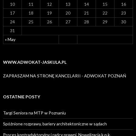
10
11
12
13
14
15
16
17
18
19
20
21
22
23
24
25
26
27
28
29
30
31
« May
WWW.ADWOKAT-JASKULA.PL
ZAPRASZAM NA STRONĘ KANCELARII - ADWOKAT POZNAŃ
OSTATNIE POSTY
Targi Seniora na MTP w Poznaniu
Spóźnione rozprawy, bariery architektoniczne w sądach
Proces kontradyktoryjny i radcy prawni. Nowelizacja k.p.k.