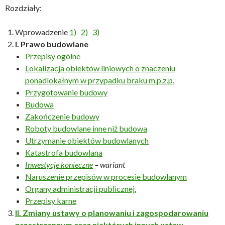
Rozdziały:
Wprowadzenie
1)
2)
3)
I. Prawo budowlane
Przepisy ogólne
Lokalizacja obiektów liniowych o znaczeniu
ponadlokałnym w przypadku braku m.p.z.p.
Przygotowanie budowy
Budowa
Zakończenie budowy
Roboty budowlane inne niż budowa
Utrzymanie obiektów budowlanych
Katastrofa budowlana
Inwestycje konieczne
– wariant
Naruszenie przepisów w procesie budowlanym
Organy administracji publicznej.
Przepisy karne
II. Zmiany ustawy o planowaniu i zagospodarowaniu
przestrzennym oraz niektórych innych ustaw