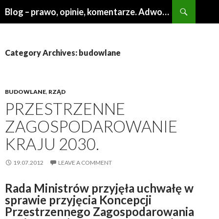
Search
Blog – prawo, opinie, komentarze. Adwokat Poznań
SKIP
TO
CONTENT
Category Archives: budowlane
BUDOWLANE
,
RZĄD
PRZESTRZENNE
ZAGOSPODAROWANIE
KRAJU 2030.
19.07.2012
LEAVE A COMMENT
Rada Ministrów przyjęła uchwałę w
sprawie przyjęcia Koncepcji
Przestrzennego Zagospodarowania