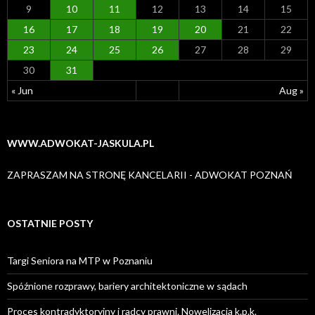
9
10
11
12
13
14
15
16
17
18
19
20
21
22
23
24
25
26
27
28
29
30
31
« Jun
Aug »
WWW.ADWOKAT-JASKULA.PL
ZAPRASZAM NA STRONĘ KANCELARII - ADWOKAT POZNAŃ
OSTATNIE POSTY
Targi Seniora na MTP w Poznaniu
Spóźnione rozprawy, bariery architektoniczne w sądach
Proces kontradyktoryjny i radcy prawni. Nowelizacja k.p.k.