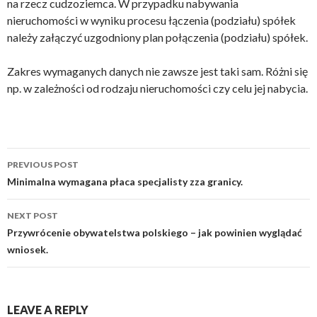
na rzecz cudzoziemca. W przypadku nabywania
nieruchomości w wyniku procesu łączenia (podziału) spółek
należy załączyć uzgodniony plan połączenia (podziału) spółek.
Zakres wymaganych danych nie zawsze jest taki sam. Różni się
np. w zależności od rodzaju nieruchomości czy celu jej nabycia.
PREVIOUS POST
Post
Minimalna wymagana płaca specjalisty zza granicy.
navigation
NEXT POST
Przywrócenie obywatelstwa polskiego – jak powinien wyglądać
wniosek.
LEAVE A REPLY