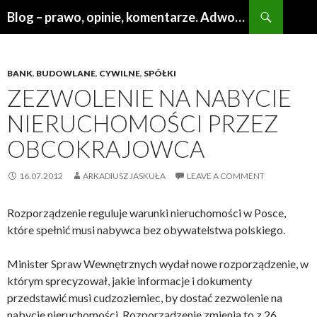
Search
Blog – prawo, opinie, komentarze. Adwokat Poznań
SKIP
TO
CONTENT
BANK
,
BUDOWLANE
,
CYWILNE
,
SPÓŁKI
ZEZWOLENIE NA NABYCIE
NIERUCHOMOŚCI PRZEZ
OBCOKRAJOWCA
16.07.2012
ARKADIUSZ JASKUŁA
LEAVE A COMMENT
Rozporządzenie reguluje warunki nieruchomości w Posce,
które spełnić musi nabywca bez obywatelstwa polskiego.
Minister Spraw Wewnętrznych wydał nowe rozporządzenie, w
którym sprecyzował, jakie informacje i dokumenty
przedstawić musi cudzoziemiec, by dostać zezwolenie na
nabycie nieruchomości. Rozporządzenie zmienia to z 26