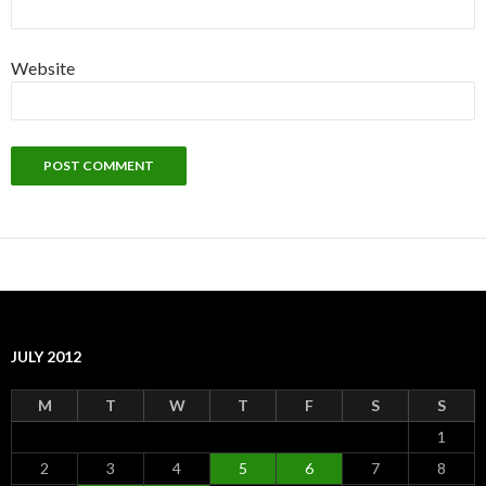
Website
JULY 2012
M
T
W
T
F
S
S
1
2
3
4
5
6
7
8