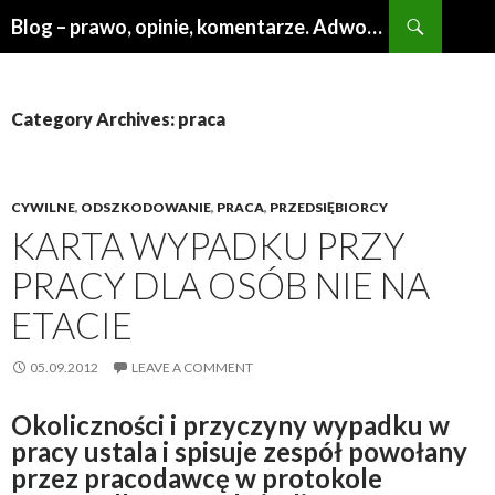
Search
Blog – prawo, opinie, komentarze. Adwokat Poznań
SKIP
TO
CONTENT
Category Archives: praca
CYWILNE
,
ODSZKODOWANIE
,
PRACA
,
PRZEDSIĘBIORCY
KARTA WYPADKU PRZY
PRACY DLA OSÓB NIE NA
ETACIE
05.09.2012
LEAVE A COMMENT
Okoliczności i przyczyny wypadku w
pracy ustala i spisuje zespół powołany
przez pracodawcę w protokole