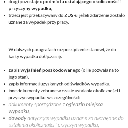
drugi pozostaje u p
odmiotu ustalającego okoliczności i
przyczyny wypadku
,
trzeci jest przekazywany do
ZUS
-u, jeżeli zdarzenie zostało
uznane za wypadek przy pracy.
W dalszych paragrafach rozporządzenie stanowi, że do
karty wypadku dołącza się:
zapis wyjaśnień poszkodowanego
(o ile pozwala na to
jego stan),
zapis informacji uzyskanych od świadków wypadku,
inne dokumenty zebrane w czasie ustalania okoliczności i
przyczyn wypadku, w szczególności:
dokumenty sporządzone z
oględzin miejsca
wypadku
,
dowody
dotyczące wypadku uznane za niezbędne do
ustalenia okoliczności i przyczyn wypadku,