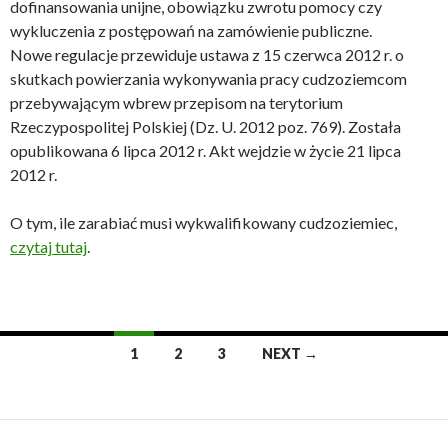
dofi­nan­sowania unijne, obowiązku zwrotu pomocy czy
wykluczenia z postępowań na za­mówie­nie publiczne.
Nowe regulacje przewiduje ustawa z 15 czerwca 2012 r. o
skutkach powierzania wykonywania pracy cudzoziemcom
przebywającym wbrew przepisom na terytorium
Rzeczypospolitej Polskiej (Dz. U. 2012 poz. 769). Została
opublikowana 6 lipca 2012 r. Akt wejdzie w życie 21 lipca
2012 r.
O tym, ile zarabiać musi wykwalifikowany cudzoziemiec,
czytaj tutaj
.
1
2
3
NEXT →
Posts
navigation