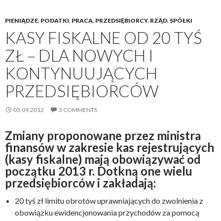
PIENIĄDZE
,
PODATKI
,
PRACA
,
PRZEDSIĘBIORCY
,
RZĄD
,
SPÓŁKI
KASY FISKALNE OD 20 TYŚ
ZŁ – DLA NOWYCH I
KONTYNUUJĄCYCH
PRZEDSIĘBIORCÓW
05.09.2012
3 COMMENTS
Zmiany proponowane przez ministra
finansów w zakresie kas rejestrujących
(kasy fiskalne) mają obowiązywać od
początku 2013 r. Dotkną one wielu
przedsiębiorców i zakładają:
20 tyś zł limitu obrotów uprawniających do zwolnienia z
obowiązku ewidencjonowania przychodów za pomocą