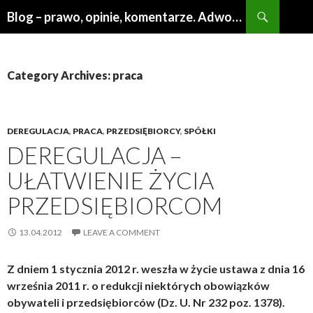
Search
Blog – prawo, opinie, komentarze. Adwokat Poznań
SKIP
TO
CONTENT
Category Archives: praca
DEREGULACJA
,
PRACA
,
PRZEDSIĘBIORCY
,
SPÓŁKI
DEREGULACJA –
UŁATWIENIE ŻYCIA
PRZEDSIĘBIORCOM
13.04.2012
LEAVE A COMMENT
Z dniem 1 stycznia 2012 r. weszła w życie ustawa z dnia 16
września 2011 r. o redukcji niektórych obowiązków
obywateli i przedsiębiorców (Dz. U. Nr 232 poz. 1378).