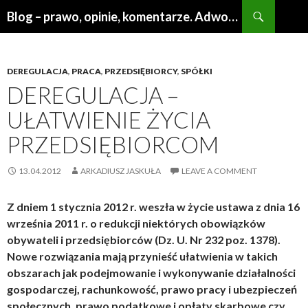
Search
Blog – prawo, opinie, komentarze. Adwokat Poznań
SKIP
TO
CONTENT
DEREGULACJA
,
PRACA
,
PRZEDSIĘBIORCY
,
SPÓŁKI
DEREGULACJA –
UŁATWIENIE ŻYCIA
PRZEDSIĘBIORCOM
13.04.2012
ARKADIUSZ JASKUŁA
LEAVE A COMMENT
Z dniem 1 stycznia 2012 r. weszła w życie ustawa z dnia 16
września 2011 r. o redukcji niektórych obowiązków
obywateli i przedsiębiorców (Dz. U. Nr 232 poz. 1378).
Nowe rozwiązania mają przynieść ułatwienia w takich
obszarach jak podejmowanie i wykonywanie działalności
gospodarczej, rachunkowość, prawo pracy i ubezpieczeń
społecznych, prawo podatkowe i opłaty skarbowe czy