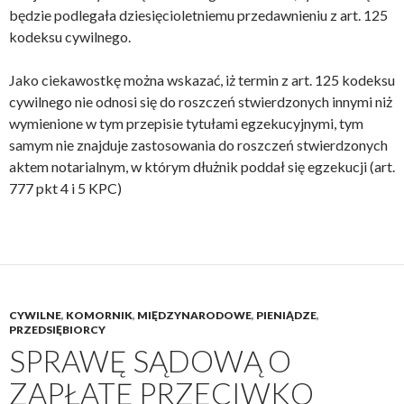
będzie podlegała dziesięcioletniemu przedawnieniu z art. 125
kodeksu cywilnego.
Jako ciekawostkę można wskazać, iż termin z art. 125 kodeksu
cywilnego nie odnosi się do roszczeń stwierdzonych innymi niż
wymienione w tym przepisie tytułami egzekucyjnymi, tym
samym nie znajduje zastosowania do roszczeń stwierdzonych
aktem notarialnym, w którym dłużnik poddał się egzekucji (art.
777 pkt 4 i 5 KPC)
CYWILNE
,
KOMORNIK
,
MIĘDZYNARODOWE
,
PIENIĄDZE
,
PRZEDSIĘBIORCY
SPRAWĘ SĄDOWĄ O
ZAPŁATĘ PRZECIWKO