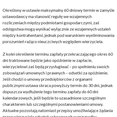
Określony w ustawie maksymalny 60 dniowy termin w zamyśle
ustawodawcy ma stanowić regułę we wzajemnych
rozliczeniach między podmiotami gospodarczymi, zaś
odstępstwa mogą wynikać wyłącznie ze wzajemnych ustaleń
między kontrahentami, jednak pod warunkiem wyeliminowania
porozumień raźąco nieuczciwych względem wierzyciela.
Z kolei określenie terminu zapłaty przekraczającego okres 60
dni traktowane będzie jako opóźnienie w zapłacie,
wierzycielowi zaś będą przysługiwać – po spełnieniu swoich
zobowiązań umownych i prawnych – odsetki za opóźnienie.
Jeśli chodzi o umowy przedsiębiorców z organami
publicznymi ustawa skraca powyższy termin do 30 dni, jednak
dopuszcza wydłużenie tego terminu zapłaty do 60 dni
kalendarzowych, jeśli będzie to uzasadnione szczególnym
charakterem lub szczególnymi postanowieniami umowy.
Aktualne pozostają natomiast przepisy umożliwiające żądania
przez wierzyciela odsetek ustawowych w przypadku