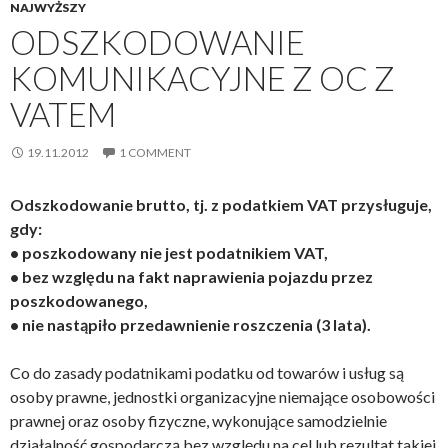
NAJWYŻSZY
ODSZKODOWANIE
KOMUNIKACYJNE Z OC Z
VATEM
19.11.2012
1 COMMENT
Odszkodowanie brutto, tj. z podatkiem VAT przysługuje,
gdy:
• poszkodowany nie jest podatnikiem VAT,
• bez względu na fakt naprawienia pojazdu przez
poszkodowanego,
• nie nastąpiło przedawnienie roszczenia (3 lata).
Co do zasady podatnikami podatku od towarów i usług są
osoby prawne, jednostki organizacyjne niemające osobowości
prawnej oraz osoby fizyczne, wykonujące samodzielnie
działalność gospodarczą bez względu na cel lub rezultat takiej