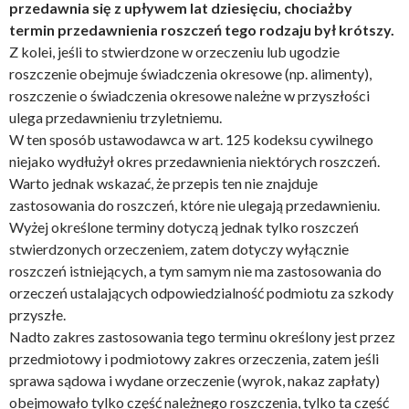
przedawnia się z upływem lat dziesięciu, chociażby
termin przedawnienia roszczeń tego rodzaju był krótszy.
Z kolei, jeśli to stwierdzone w orzeczeniu lub ugodzie
roszczenie obejmuje świadczenia okresowe (np. alimenty),
roszczenie o świadczenia okresowe należne w przyszłości
ulega przedawnieniu trzyletniemu.
W ten sposób ustawodawca w art. 125 kodeksu cywilnego
niejako wydłużył okres przedawnienia niektórych roszczeń.
Warto jednak wskazać, że przepis ten nie znajduje
zastosowania do roszczeń, które nie ulegają przedawnieniu.
Wyżej określone terminy dotyczą jednak tylko roszczeń
stwierdzonych orzeczeniem, zatem dotyczy wyłącznie
roszczeń istniejących, a tym samym nie ma zastosowania do
orzeczeń ustalających odpowiedzialność podmiotu za szkody
przyszłe.
Nadto zakres zastosowania tego terminu określony jest przez
przedmiotowy i podmiotowy zakres orzeczenia, zatem jeśli
sprawa sądowa i wydane orzeczenie (wyrok, nakaz zapłaty)
obejmowało tylko część należnego roszczenia, tylko ta część