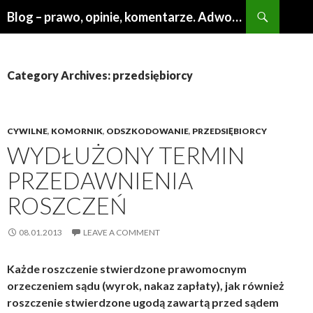
Search
Blog – prawo, opinie, komentarze. Adwokat Poznań
SKIP
TO
CONTENT
Category Archives: przedsiębiorcy
CYWILNE
,
KOMORNIK
,
ODSZKODOWANIE
,
PRZEDSIĘBIORCY
WYDŁUŻONY TERMIN
PRZEDAWNIENIA
ROSZCZEŃ
08.01.2013
LEAVE A COMMENT
Każde roszczenie stwierdzone prawomocnym
orzeczeniem sądu (wyrok, nakaz zapłaty), jak również
roszczenie stwierdzone ugodą zawartą przed sądem