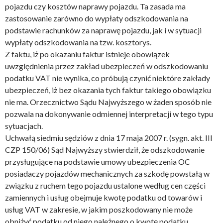
pojazdu czy kosztów naprawy pojazdu. Ta zasada ma
zastosowanie zarówno do wypłaty odszkodowania na
podstawie rachunków za naprawę pojazdu, jak i w sytuacji
wypłaty odszkodowania na tzw. kosztorys.
Z faktu, iż po okazaniu faktur istnieje obowiązek
uwzględnienia przez zakład ubezpieczeń w odszkodowaniu
podatku VAT nie wynika, co próbują czynić niektóre zakłady
ubezpieczeń, iż bez okazania tych faktur takiego obowiązku
nie ma. Orzecznictwo Sądu Najwyższego w żaden sposób nie
pozwala na dokonywanie odmiennej interpretacji w tego typu
sytuacjach.
Uchwałą siedmiu sędziów z dnia 17 maja 2007 r. (sygn. akt. III
CZP 150/06) Sąd Najwyższy stwierdził, że odszkodowanie
przysługujące na podstawie umowy ubezpieczenia OC
posiadaczy pojazdów mechanicznych za szkodę powstałą w
związku z ruchem tego pojazdu ustalone według cen części
zamiennych i usług obejmuje kwotę podatku od towarów i
usług VAT w zakresie, w jakim poszkodowany nie może
obniżyć podatku od niego należnego o kwotę podatku