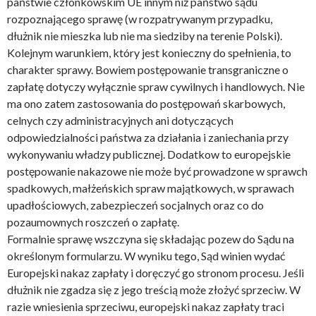
państwie członkowskim UE innym niż państwo sądu
rozpoznającego sprawę (w rozpatrywanym przypadku,
dłużnik nie mieszka lub nie ma siedziby na terenie Polski).
Kolejnym warunkiem, który jest konieczny do spełnienia, to
charakter sprawy. Bowiem postępowanie transgraniczne o
zapłatę dotyczy wyłącznie spraw cywilnych i handlowych. Nie
ma ono zatem zastosowania do postępowań skarbowych,
celnych czy administracyjnych ani dotyczących
odpowiedzialności państwa za działania i zaniechania przy
wykonywaniu władzy publicznej. Dodatkow to europejskie
postępowanie nakazowe nie może być prowadzone w sprawch
spadkowych, małżeńskich spraw majątkowych, w sprawach
upadłościowych, zabezpieczeń socjalnych oraz co do
pozaumownych roszczeń o zapłatę.
Formalnie sprawę wszczyna się składając pozew do Sądu na
określonym formularzu. W wyniku tego, Sąd winien wydać
Europejski nakaz zapłaty i doręczyć go stronom procesu. Jeśli
dłużnik nie zgadza się z jego treścią może złożyć sprzeciw. W
razie wniesienia sprzeciwu, europejski nakaz zapłaty traci