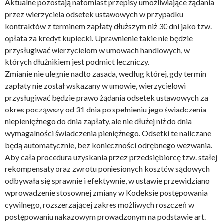
Aktualne pozostają natomiast przepisy umożliwiające żądania
przez wierzyciela odsetek ustawowych w przypadku
kontraktów z terminem zapłaty dłuższym niż 30 dni jako tzw.
opłata za kredyt kupiecki. Uprawnienie takie nie będzie
przysługiwać wierzycielom w umowach handlowych, w
których dłużnikiem jest podmiot leczniczy.
Zmianie nie ulegnie nadto zasada, według której, gdy termin
zapłaty nie został wskazany w umowie, wierzycielowi
przysługiwać będzie prawo żądania odsetek ustawowych za
okres począwszy od 31 dnia po spełnieniu jego świadczenia
niepieniężnego do dnia zapłaty, ale nie dłużej niż do dnia
wymagalności świadczenia pieniężnego. Odsetki te naliczane
będą automatycznie, bez konieczności odrębnego wezwania.
Aby cała procedura uzyskania przez przedsiębiorcę tzw. stałej
rekompensaty oraz zwrotu poniesionych kosztów sądowych
odbywała się sprawnie i efektywnie, w ustawie przewidziano
wprowadzenie stosownej zmiany w Kodeksie postępowania
cywilnego, rozszerzającej zakres możliwych roszczeń w
postępowaniu nakazowym prowadzonym na podstawie art.