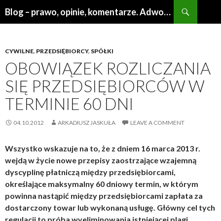
Search
Blog – prawo, opinie, komentarze. Adwokat Poznań
SKIP
TO
CONTENT
CYWILNE
,
PRZEDSIĘBIORCY
,
SPÓŁKI
OBOWIĄZEK ROZLICZANIA
SIĘ PRZEDSIĘBIORCÓW W
TERMINIE 60 DNI
04.10.2012
ARKADIUSZ JASKUŁA
LEAVE A COMMENT
Wszystko wskazuje na to, że z dniem 16 marca 2013 r.
wejdą w życie nowe przepisy zaostrzające wzajemną
dyscyplinę płatniczą między przedsiębiorcami,
określające maksymalny 60 dniowy termin, w którym
powinna nastąpić między przedsiębiorcami zapłata za
dostarczony towar lub wykonaną usługę. Główny cel tych
regulacji to próba wyeliminowania istniejącej plagi