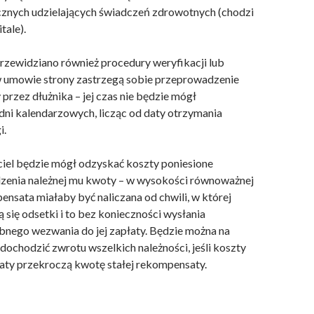
cznych udzielających świadczeń zdrowotnych (chodzi
tale).
rzewidziano również procedury weryfikacji lub
i w umowie strony zastrzegą sobie przeprowadzenie
 przez dłużnika – jej czas nie będzie mógł
dni kalendarzowych, licząc od daty otrzymania
i.
iel będzie mógł odzyskać koszty poniesione
zenia należnej mu kwoty – w wysokości równoważnej
ensata miałaby być naliczana od chwili, w której
się odsetki i to bez konieczności wysłania
bnego wezwania do jej zapłaty. Będzie można na
dochodzić zwrotu wszelkich należności, jeśli koszty
aty przekroczą kwotę stałej rekompensaty.