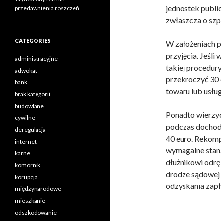
jednostek publi
przedawnienia roszczeń
zwłaszcza o szpi
CATEGORIES
W założeniach p
przyjęcia. Jeśl
administracyjne
takiej procedury
adwokat
przekroczyć 30 
bank
towaru lub usług
brak kategorii
budowlane
Ponadto wierzyc
cywilne
podczas dochod
deregulacja
40 euro. Rekomp
internet
wymagalne staną 
karne
dłużnikowi odrę
komornik
drodze sądowej 
korupcja
odzyskania zapł
międzynarodowe
mieszkanie
odszkodowanie