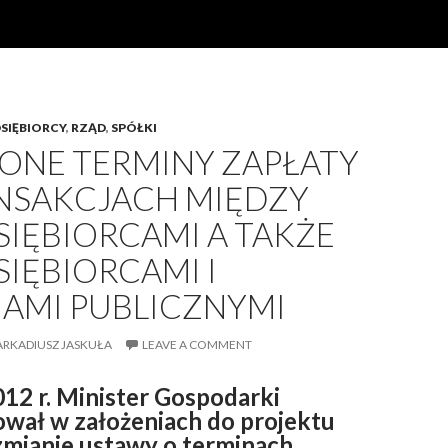
SIĘBIORCY
,
RZĄD
,
SPÓŁKI
ONE TERMINY ZAPŁATY
NSAKCJACH MIĘDZY
IĘBIORCAMI A TAKŻE
IĘBIORCAMI I
AMI PUBLICZNYMI
ARKADIUSZ JASKUŁA
LEAVE A COMMENT
012 r. Minister Gospodarki
wał w założeniach do projektu
zmianie ustawy o terminach