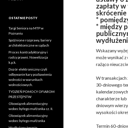
zapłaty w
skrócenie
* pomiędzy
OSTATNIE POSTY
* między 
Targi Seniora na MTP w
publicznym
Poznaniu
wydłużeni
Spóźnione rozprawy, bariery
architektoniczne w sądach
Wskazany wyżej 
Proces kontradyktoryjny i
może wynikać z 
radcy prawni. Nowelizacja
k.p.k.
rażąco nieuczci
Dozór elektroniczny czyli
odbywanie kary pozbawienia
W transakcjach 
wolności w warunkach
30-dniowego ter
wolnościowych.
kalendarzowych,
TYDZIEŃ POMOCY OFIAROM
PRZESTĘPSTW
charakterze lub
Obowiązek alimentacyjny
dniowym wierzyc
wobec byłego małżonka cz. II.
wysokości okreś
Obowiązek alimentacyjny
wobec byłego małżonka
Termin 60-dniow
Wydłużony termin