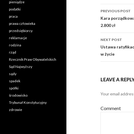
pieniądze
podatki
PREVIOUS POST
praca
Post
Kara porządkowa
prawa człowieka
2.800 zł
navigati
przedsiębiorcy
reklamacje
NEXT POST
rodzina
Ustawa ratyfika
rząd
w życie
Rzecznik Praw Obywatelskich
Sąd Najwyższy
sądy
LEAVE A REPL
spadek
spółki
Your email address
środowisko
Trybunał Konstytucyjny
Comment
zdrowie