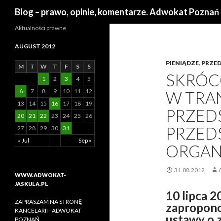
Search
Blog – prawo, opinie, komentarze. Adwokat Poznań
Aktualności prawne
AUGUST 2012
PIENIĄDZE
,
PRZED
M
T
W
T
F
S
S
SKRÓC
1
2
3
4
5
6
7
8
9
10
11
12
W TRA
13
14
15
16
17
18
19
PRZEDS
20
21
22
23
24
25
26
PRZEDS
27
28
29
30
31
« Jul
Sep »
ORGAN
31.08.2012
WWW.ADWOKAT-
JASKULA.PL
10 lipca 2
ZAPRASZAM NA STRONĘ
zapropono
KANCELARII - ADWOKAT
ustawy o 
POZNAŃ