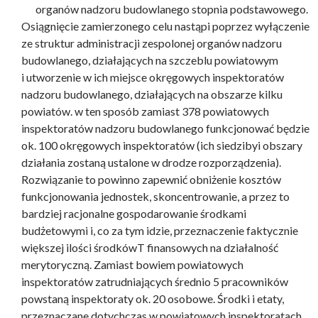
organów nadzoru budowlanego stopnia podstawowego.
Osiągnięcie zamierzonego celu nastąpi poprzez wyłączenie
ze struktur administracji zespolonej organów nadzoru
budowlanego, działających na szczeblu powiatowym
i utworzenie w ich miejsce okręgowych inspektoratów
nadzoru budowlanego, działających na obszarze kilku
powiatów. w ten sposób zamiast 378 powiatowych
inspektoratów nadzoru budowlanego funkcjonować będzie
ok. 100 okręgowych inspektoratów (ich siedzibyi obszary
działania zostaną ustalone w drodze rozporządzenia).
Rozwiązanie to powinno zapewnić obniżenie kosztów
funkcjonowania jednostek, skoncentrowanie, a przez to
bardziej racjonalne gospodarowanie środkami
budżetowymi i, co za tym idzie, przeznaczenie faktycznie
większej ilości środkówT finansowych na działalność
merytoryczną. Zamiast bowiem powiatowych
inspektoratów zatrudniających średnio 5 pracowników
powstaną inspektoraty ok. 20 osobowe. Środki i etaty,
przeznaczane dotychczas w powiatowych inspektoratach