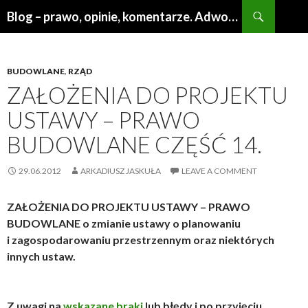
Search
Blog – prawo, opinie, komentarze. Adwokat Poznań
SKIP
TO
CONTENT
BUDOWLANE
,
RZĄD
ZAŁOŻENIA DO PROJEKTU
USTAWY – PRAWO
BUDOWLANE CZĘŚĆ 14.
29.06.2012
ARKADIUSZ JASKUŁA
LEAVE A COMMENT
ZAŁOŻENIA DO PROJEKTU USTAWY – PRAWO
BUDOWLANE o zmianie ustawy o planowaniu
i zagospodarowaniu przestrzennym oraz niektórych
innych ustaw.
Z uwagi na
wskazane braki
lub błędy i po przyjęciu