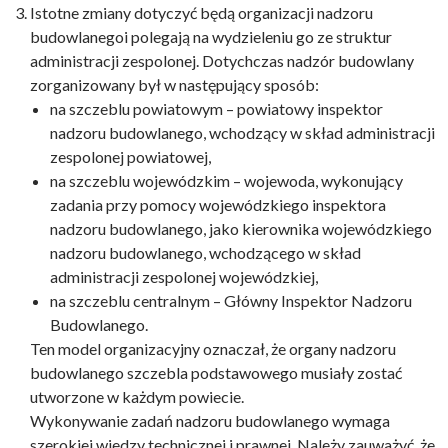
Istotne zmiany dotyczyć będą organizacji nadzoru
budowlanegoi polegają na wydzieleniu go ze struktur
administracji zespolonej. Dotychczas nadzór budowlany
zorganizowany był w następujący sposób:
na szczeblu powiatowym – powiatowy inspektor
nadzoru budowlanego, wchodzący w skład administracji
zespolonej powiatowej,
na szczeblu wojewódzkim – wojewoda, wykonujący
zadania przy pomocy wojewódzkiego inspektora
nadzoru budowlanego, jako kierownika wojewódzkiego
nadzoru budowlanego, wchodzącego w skład
administracji zespolonej wojewódzkiej,
na szczeblu centralnym – Główny Inspektor Nadzoru
Budowlanego.
Ten model organizacyjny oznaczał, że organy nadzoru
budowlanego szczebla podstawowego musiały zostać
utworzone w każdym powiecie.
Wykonywanie zadań nadzoru budowlanego wymaga
szerokiej wiedzy technicznej i prawnej. Należy zauważyć, że