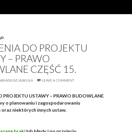
ĄD
ENIA DO PROJEKTU
Y – PRAWO
LANE CZĘŚĆ 15.
ARKADIUSZ JASKUŁA
LEAVE A COMMENT
O PROJEKTU USTAWY – PRAWO BUDOWLANE
wy o planowaniu i zagospodarowaniu
oraz niektórych innych ustaw.
azane braki
lub błędy i po przyjęciu