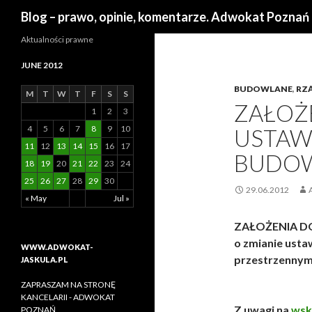
Search
Blog – prawo, opinie, komentarze. Adwokat Poznań
Aktualności prawne
JUNE 2012
BUDOWLANE
,
RZ
M
T
W
T
F
S
S
ZAŁOŻ
1
2
3
4
5
6
7
8
9
10
USTAW
11
12
13
14
15
16
17
BUDOW
18
19
20
21
22
23
24
25
26
27
28
29
30
29.06.2012
« May
Jul »
ZAŁOŻENIA D
o zmianie usta
WWW.ADWOKAT-
przestrzennym 
JASKULA.PL
ZAPRASZAM NA STRONĘ
KANCELARII - ADWOKAT
Z uwagi na
wsk
POZNAŃ