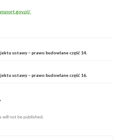
nsport.gov.pl/
jektu ustawy – prawo budowlane część 14.
on
jektu ustawy – prawo budowlane część 16.
Y
 will not be published.