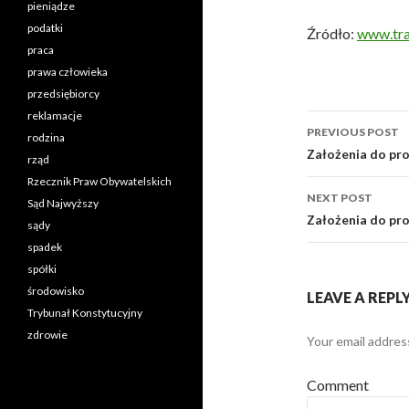
pieniądze
podatki
Źródło:
www.tra
praca
prawa człowieka
przedsiębiorcy
reklamacje
PREVIOUS POST
rodzina
Post
Założenia do pro
rząd
Rzecznik Praw Obywatelskich
navigati
NEXT POST
Sąd Najwyższy
Założenia do pro
sądy
spadek
spółki
środowisko
LEAVE A REPL
Trybunał Konstytucyjny
zdrowie
Your email address
Comment