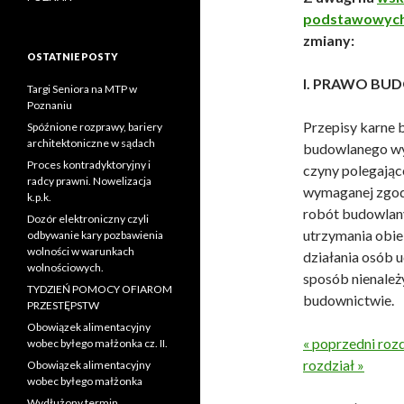
podstawowych
zmiany:
OSTATNIE POSTY
I. PRAWO BUD
Targi Seniora na MTP w
Poznaniu
Przepisy karne 
Spóźnione rozprawy, bariery
architektoniczne w sądach
budowlanego wy
Proces kontradyktoryjny i
czyny polegają
radcy prawni. Nowelizacja
wymaganej zgod
k.p.k.
robót budowlany
Dozór elektroniczny czyli
utrzymania obi
odbywanie kary pozbawienia
wolności w warunkach
działania osób 
wolnościowych.
sposób nienależ
TYDZIEŃ POMOCY OFIAROM
budownictwie.
PRZESTĘPSTW
Obowiązek alimentacyjny
« poprzedni rozd
wobec byłego małżonka cz. II.
rozdział »
Obowiązek alimentacyjny
wobec byłego małżonka
Wydłużony termin