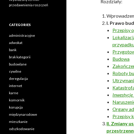
Rozdziały:
przedawnienia roszczeń
Wprowadzen
I. Prawo bu
CATEGORIES
Przepisy 
administracyjne
Lokalizac
adwokat
przypadku 
bank
Przygoto
brak kategorii
Budowa
budowlane
Zakończe
cywilne
Roboty bu
deregulacja
Utrzymani
internet
Katastrof
karne
Inwestycje
komornik
Naruszeni
korupcja
Organy adm
międzynarodowe
Przepisy 
mieszkanie
II. Zmiany 
odszkodowanie
przestrzenn