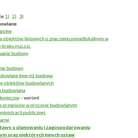
ie
1)
2)
3)
dowlane
ogólne
ja obiektów liniowych o znaczeniu ponadlokałnym w
braku m.p.z.p.
wanie budowy
nie budowy
dowlane inne niż budowa
e obiektów budowlanych
a budowlana
 konieczne
– wariant
e przepisów w procesie budowlanym
inistracji publicznej.
karne
ustawy o planowaniu i zagospodarowaniu
ym oraz niektórych innych ustaw