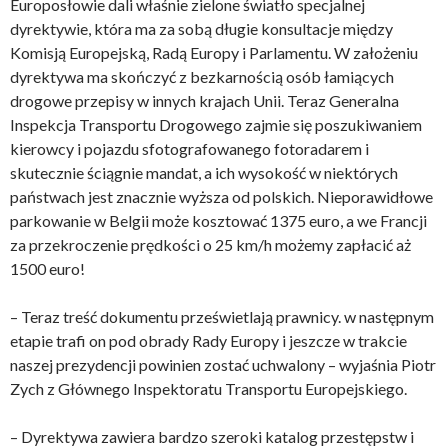
Europosłowie dali właśnie zielone światło specjalnej
dyrektywie, która ma za sobą długie konsultacje między
Komisją Europejską, Radą Europy i Parlamentu. W założeniu
dyrektywa ma skończyć z bezkarnością osób łamiących
drogowe przepisy w innych krajach Unii. Teraz Generalna
Inspekcja Transportu Drogowego zajmie się poszukiwaniem
kierowcy i pojazdu sfotografowanego fotoradarem i
skutecznie ściągnie mandat, a ich wysokość w niektórych
państwach jest znacznie wyższa od polskich. Nieporawidłowe
parkowanie w Belgii może kosztować 1375 euro, a we Francji
za przekroczenie prędkości o 25 km/h możemy zapłacić aż
1500 euro!
– Teraz treść dokumentu prześwietlają prawnicy. w następnym
etapie trafi on pod obrady Rady Europy i jeszcze w trakcie
naszej prezydencji powinien zostać uchwalony – wyjaśnia Piotr
Zych z Głównego Inspektoratu Transportu Europejskiego.
– Dyrektywa zawiera bardzo szeroki katalog przestępstw i