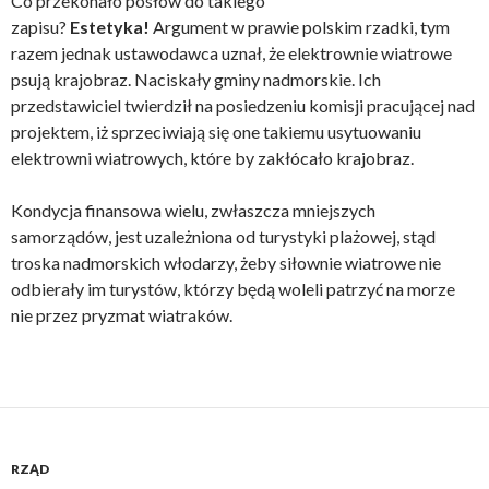
Co przekonało posłów do takiego
zapisu?
Estetyka!
Argument w prawie polskim rzadki, tym
razem jednak ustawodawca uznał, że elektrownie wiatrowe
psują krajobraz. Naciskały gminy nadmorskie. Ich
przedstawiciel twierdził na posiedzeniu komisji pracującej nad
projektem, iż sprzeciwiają się one takiemu usytuowaniu
elektrowni wiatrowych, które by zakłócało krajobraz.
Kondycja finansowa wielu, zwłaszcza mniejszych
samorządów, jest uzależniona od turystyki plażowej, stąd
troska nadmorskich włodarzy, żeby siłownie wiatrowe nie
odbierały im turystów, którzy będą woleli patrzyć na morze
nie przez pryzmat wiatraków.
RZĄD