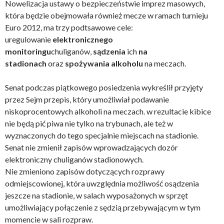
Nowelizacja ustawy o bezpieczeństwie imprez masowych,
która będzie obejmowała również mecze w ramach turnieju
Euro 2012, ma trzy podtsawowe cele:
uregulowanie
elektronicznego
monitoringu
chuliganów,
sądzenia
ich
na
stadionach
oraz
spożywania alkoholu
na meczach.
Senat podczas piątkowego posiedzenia wykreślił przyjęty
przez Sejm przepis, który umożliwiał podawanie
niskoprocentowych alkoholi na meczach. w rezultacie kibice
nie będą pić piwa nie tylko na trybunach, ale też w
wyznaczonych do tego specjalnie miejscach na stadionie.
Senat nie zmienił zapisów wprowadzających dozór
elektroniczny chuliganów stadionowych.
Nie zmieniono zapisów dotyczących rozprawy
odmiejscowionej, która uwzględnia możliwość osądzenia
jeszcze na stadionie, w salach wyposażonych w sprzęt
umożliwiający połączenie z sędzią przebywającym w tym
momencie w sali rozpraw.