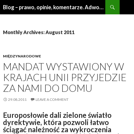
Search
Blog – prawo, opinie, komentarze. Adwokat Poznań
SKIP
TO
CONTENT
Monthly Archives: August 2011
MIĘDZYNARODOWE
MANDAT WYSTAWIONY W
KRAJACH UNII PRZYJEDZIE
ZA NAMI DO DOMU
29.08.2011
LEAVE A COMMENT
Europosłowie dali zielone światło
dyrektywie, która pozwoli łatwo
ściągać należność za wykroczenia