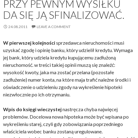
PRZY PEWNYM WYSIŁKU
DA SIĘ JĄ SFINALIZOWAĆ.
24.08.2011
LEAVE A COMMENT
W pierwszej kolejności
sprzedawca nieruchomości musi
uzyskać zgodę i opinię banku, który udzielił kredytu. Wymaga
jej bank, który udziela kredytu kupującemu zadłużoną
nieruchomość. w treści takiej opinii muszą się znaleźć:
wysokość kwoty, jaka ma zostać przelana (pozostałe
zadłużenie) numer konta, na które maja trafić należne środki i
oświadczenie o udzieleniu zgody na wykreślenie hipoteki
niezwłocznie po ich otrzymaniu.
Wpis do księgi wieczystej
nastręcza chyba najwięcej
problemów. Docelowa nowa hipoteka może być wpisana po
wykreśleniu starej, czyli gdy zobowiązania poprzedniego
właściciela wobec banku zostaną uregulowane.