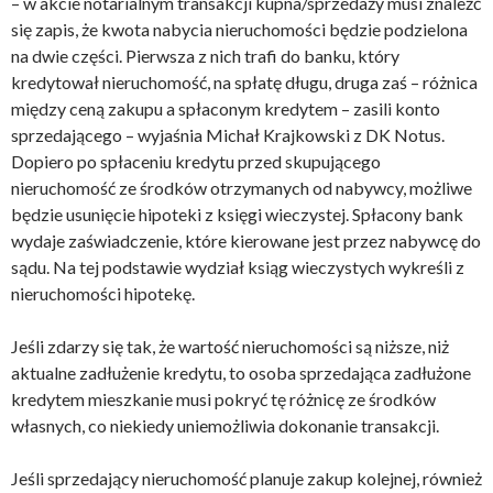
– w akcie notarialnym transakcji kupna/sprzedaży musi znaleźć
się zapis, że kwota nabycia nieruchomości będzie podzielona
na dwie części. Pierwsza z nich trafi do banku, który
kredytował nieruchomość, na spłatę długu, druga zaś – różnica
między ceną zakupu a spłaconym kredytem – zasili konto
sprzedającego – wyjaśnia Michał Krajkowski z DK Notus.
Dopiero po spłaceniu kredytu przed skupującego
nieruchomość ze środków otrzymanych od nabywcy, możliwe
będzie usunięcie hipoteki z księgi wieczystej. Spłacony bank
wydaje zaświadczenie, które kierowane jest przez nabywcę do
sądu. Na tej podstawie wydział ksiąg wieczystych wykreśli z
nieruchomości hipotekę.
Jeśli zdarzy się tak, że wartość nieruchomości są niższe, niż
aktualne zadłużenie kredytu, to osoba sprzedająca zadłużone
kredytem mieszkanie musi pokryć tę różnicę ze środków
własnych, co niekiedy uniemożliwia dokonanie transakcji.
Jeśli sprzedający nieruchomość planuje zakup kolejnej, również