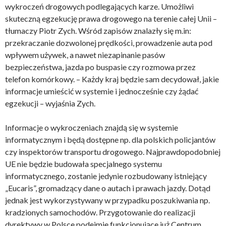
wykroczeń drogowych podlegających karze. Umożliwi
skuteczną egzekucję prawa drogowego na terenie całej Unii –
tłumaczy Piotr Zych. Wśród zapisów znalazły się m.in:
przekraczanie dozwolonej prędkości, prowadzenie auta pod
wpływem używek, a nawet niezapinanie pasów
bezpieczeństwa, jazda po buspasie czy rozmowa przez
telefon komórkowy. – Każdy kraj będzie sam decydował, jakie
informacje umieścić w systemie i jednocześnie czy żądać
egzekucji – wyjaśnia Zych.
Informacje o wykroczeniach znajdą się w systemie
informatycznym i będą dostępne np. dla polskich policjantów
czy inspektorów transportu drogowego. Najprawdopodobniej
UE nie będzie budowała specjalnego systemu
informatycznego, zostanie jedynie rozbudowany istniejący
„Eucaris”, gromadzący dane o autach i prawach jazdy. Dotąd
jednak jest wykorzystywany w przypadku poszukiwania np.
kradzionych samochodów. Przygotowanie do realizacji
dyrektywy w Polsce podejmie funkcjonujące już Centrum