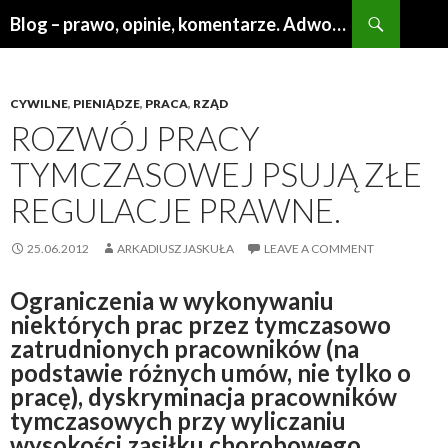
Search
Blog – prawo, opinie, komentarze. Adwokat Poznań
SKIP
TO
CONTENT
CYWILNE
,
PIENIĄDZE
,
PRACA
,
RZĄD
ROZWÓJ PRACY
TYMCZASOWEJ PSUJĄ ZŁE
REGULACJE PRAWNE.
25.06.2012
ARKADIUSZ JASKUŁA
LEAVE A COMMENT
Ograniczenia w wykonywaniu
niektórych prac przez tymczasowo
zatrudnionych pracowników (na
podstawie różnych umów, nie tylko o
pracę), dyskryminacja pracowników
tymczasowych przy wyliczaniu
wysokości zasiłku chorobowego,