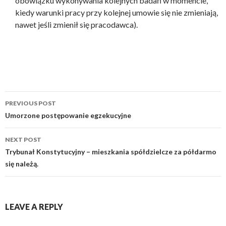
obowiązku wykonywania kolejnych badań w momencie,
kiedy warunki pracy przy kolejnej umowie się nie zmieniają,
nawet jeśli zmienił się pracodawca).
PREVIOUS POST
Post
Umorzone postępowanie egzekucyjne
navigation
NEXT POST
Trybunał Konstytucyjny – mieszkania spółdzielcze za półdarmo
się należą.
LEAVE A REPLY