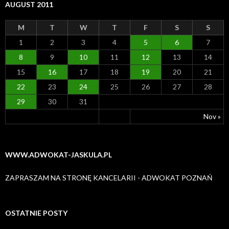
AUGUST 2011
M
T
W
T
F
S
S
1
2
3
4
5
6
7
8
9
10
11
12
13
14
15
16
17
18
19
20
21
22
23
24
25
26
27
28
29
30
31
Nov »
WWW.ADWOKAT-JASKULA.PL
ZAPRASZAM NA STRONĘ KANCELARII - ADWOKAT POZNAŃ
OSTATNIE POSTY