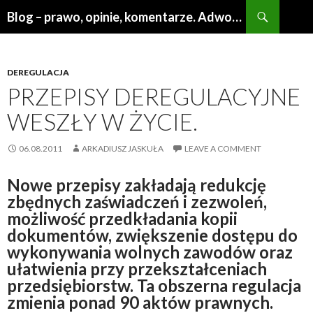
Search
Blog – prawo, opinie, komentarze. Adwokat Poznań
SKIP
TO
CONTENT
DEREGULACJA
PRZEPISY DEREGULACYJNE
WESZŁY W ŻYCIE.
06.08.2011
ARKADIUSZ JASKUŁA
LEAVE A COMMENT
Nowe przepisy zakładają redukcję
zbędnych zaświadczeń i zezwoleń,
możliwość przedkładania kopii
dokumentów, zwiększenie dostępu do
wykonywania wolnych zawodów oraz
ułatwienia przy przekształceniach
przedsiębiorstw. Ta obszerna regulacja
zmienia ponad 90 aktów prawnych.