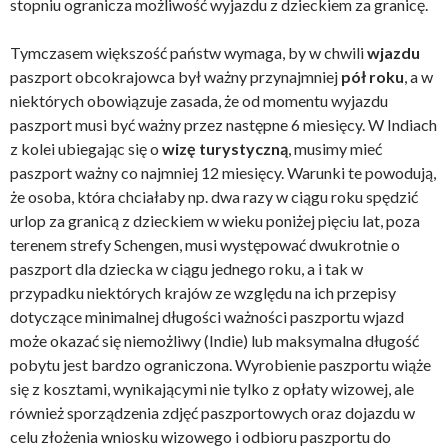
stopniu ogranicza możliwość wyjazdu z dzieckiem za granicę.
Tymczasem większość państw wymaga, by w chwili
wjazdu
paszport obcokrajowca był ważny przynajmniej
pół roku
, a w
niektórych obowiązuje zasada, że od momentu wyjazdu
paszport musi być ważny przez następne 6 miesięcy. W Indiach
z kolei ubiegając się o
wizę turystyczną
, musimy mieć
paszport ważny co najmniej 12 miesięcy. Warunki te powodują,
że osoba, która chciałaby np. dwa razy w ciągu roku spędzić
urlop za granicą z dzieckiem w wieku poniżej pięciu lat, poza
terenem strefy Schengen, musi występować dwukrotnie o
paszport dla dziecka w ciągu jednego roku, a i tak w
przypadku niektórych krajów ze względu na ich przepisy
dotyczące minimalnej długości ważności paszportu wjazd
może okazać się niemożliwy (Indie) lub maksymalna długość
pobytu jest bardzo ograniczona. Wyrobienie paszportu wiąże
się z kosztami, wynikającymi nie tylko z opłaty wizowej, ale
również sporządzenia zdjęć paszportowych oraz dojazdu w
celu złożenia wniosku wizowego i odbioru paszportu do