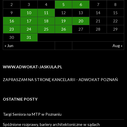
2
3
4
5
6
7
8
9
10
11
12
13
14
15
16
17
18
19
20
21
22
23
24
25
26
27
28
29
30
31
« Jun
Aug »
WWW.ADWOKAT-JASKULA.PL
ZAPRASZAM NA STRONĘ KANCELARII - ADWOKAT POZNAŃ
OSTATNIE POSTY
Targi Seniora na MTP w Poznaniu
Spóźnione rozprawy, bariery architektoniczne w sądach