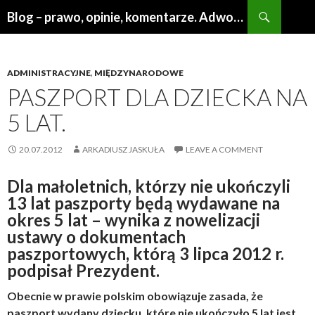
Search
Blog – prawo, opinie, komentarze. Adwokat Poznań
SKIP
TO
CONTENT
ADMINISTRACYJNE
,
MIĘDZYNARODOWE
PASZPORT DLA DZIECKA NA
5 LAT.
20.07.2012
ARKADIUSZ JASKUŁA
LEAVE A COMMENT
Dla małoletnich, którzy nie ukończyli
13 lat paszporty będą wydawane na
okres 5 lat – wynika z nowelizacji
ustawy o dokumentach
paszportowych, którą 3 lipca 2012 r.
podpisał Prezydent.
Obecnie w prawie polskim obowiązuje zasada, że
paszport wydany dziecku, które nie ukończyło 5 lat jest