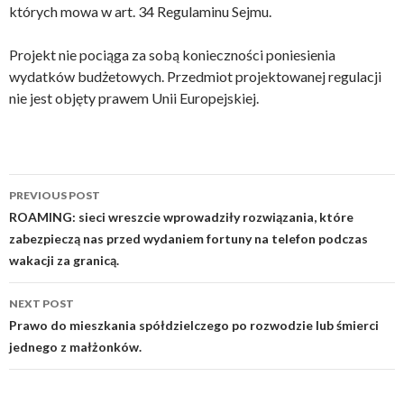
których mowa w art. 34 Regulaminu Sejmu.
Projekt nie pociąga za sobą konieczności poniesienia
wydatków budżetowych. Przedmiot projektowanej regulacji
nie jest objęty prawem Unii Europejskiej.
PREVIOUS POST
Post
ROAMING: sieci wreszcie wprowadziły rozwiązania, które
zabezpieczą nas przed wydaniem fortuny na telefon podczas
navigation
wakacji za granicą.
NEXT POST
Prawo do mieszkania spółdzielczego po rozwodzie lub śmierci
jednego z małżonków.