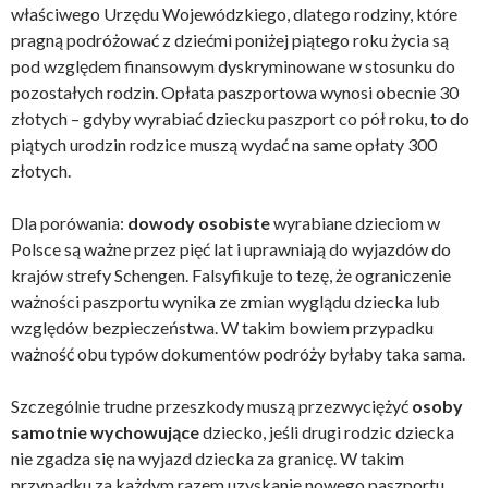
właściwego Urzędu Wojewódzkiego, dlatego rodziny, które
pragną podróżować z dziećmi poniżej piątego roku życia są
pod względem finansowym dyskryminowane w stosunku do
pozostałych rodzin. Opłata paszportowa wynosi obecnie 30
złotych – gdyby wyrabiać dziecku paszport co pół roku, to do
piątych urodzin rodzice muszą wydać na same opłaty 300
złotych.
Dla porówania:
dowody osobiste
wyrabiane dzieciom w
Polsce są ważne przez pięć lat i uprawniają do wyjazdów do
krajów strefy Schengen. Falsyfikuje to tezę, że ograniczenie
ważności paszportu wynika ze zmian wyglądu dziecka lub
względów bezpieczeństwa. W takim bowiem przypadku
ważność obu typów dokumentów podróży byłaby taka sama.
Szczególnie trudne przeszkody muszą przezwyciężyć
osoby
samotnie
wychowujące
dziecko, jeśli drugi rodzic dziecka
nie zgadza się na wyjazd dziecka za granicę. W takim
przypadku za każdym razem uzyskanie nowego paszportu